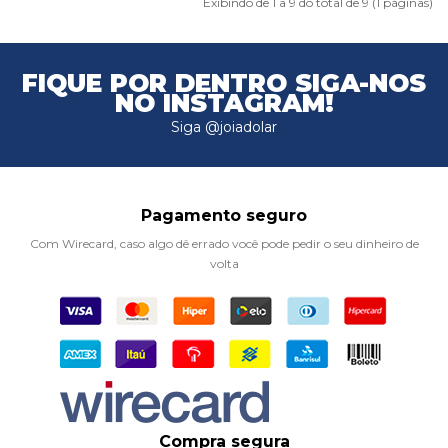
Exibindo de 1 a 9 do total de 9 (1 páginas)
FIQUE POR DENTRO
SIGA-NOS
NO INSTAGRAM!
Siga @joiadolar
Pagamento seguro
Com Wirecard, caso algo dê errado você pode pedir o seu dinheiro de
volta
Compra segura