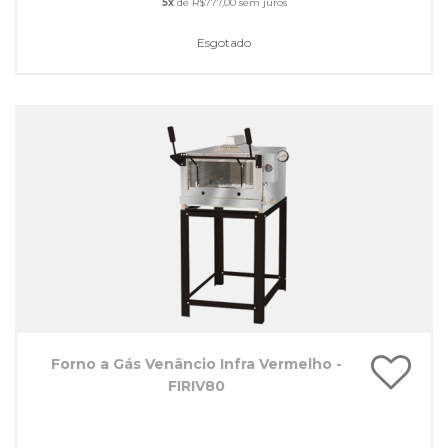
5x
de R$777,00 sem juros
Esgotado
Forno a Gás Venâncio Infra Vermelho -
FIRIV80