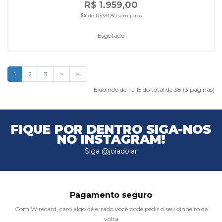
R$ 1.959,00
5x
de R$391,80 sem juros
Esgotado
1
2
3
>
>|
Exibindo de 1 a 15 do total de 38 (3 páginas)
FIQUE POR DENTRO
SIGA-NOS
NO INSTAGRAM!
Siga @joiadolar
Pagamento seguro
Com Wirecard, caso algo dê errado você pode pedir o seu dinheiro de
volta