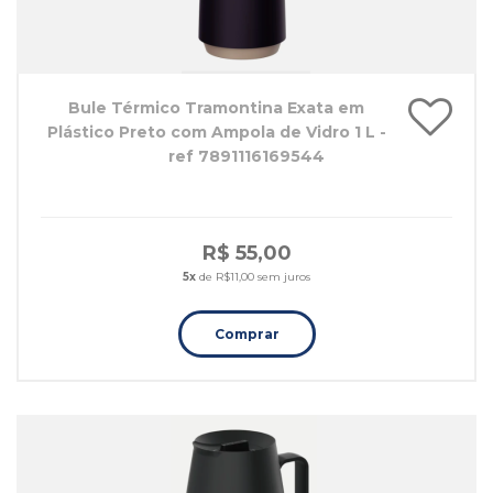
Bule Térmico Tramontina Exata em
Plástico Preto com Ampola de Vidro 1 L -
ref 7891116169544
R$ 55,00
5x
de R$11,00 sem juros
Comprar