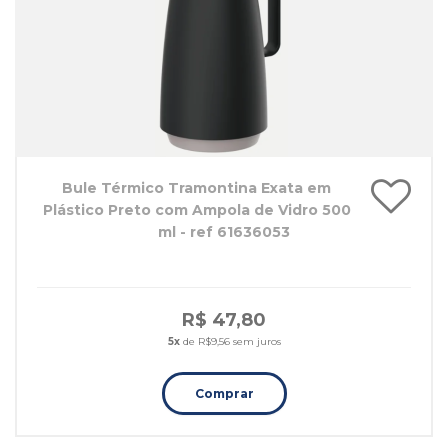
Bule Térmico Tramontina Exata em
Plástico Preto com Ampola de Vidro 500
ml - ref 61636053
R$ 47,80
5x
de R$9,56 sem juros
Comprar