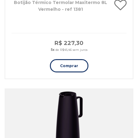
Botijão Térmico Termolar Maxitermo 8L
Vermelho - ref 1381
R$ 227,30
5x
de R$45,46 sem juros
Comprar