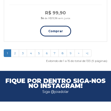
R$ 99,90
5x
de R$19,98 sem juros
Comprar
1
2
3
4
5
6
7
8
9
>
>|
Exibindo de 1 a 15 do total de 133 (9 páginas)
FIQUE POR DENTRO
SIGA-NOS
NO INSTAGRAM!
Siga @joiadolar