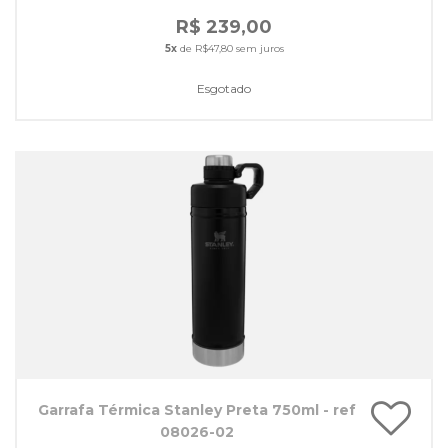
R$ 239,00
5x
de R$47,80 sem juros
Esgotado
Garrafa Térmica Stanley Preta 750ml - ref
08026-02