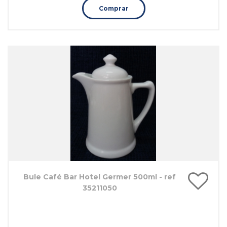
Comprar
Bule Café Bar Hotel Germer 500ml - ref
35211050