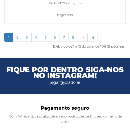
5x
de R$7,98 sem juros
Esgotado
1
2
3
4
5
6
7
8
>
>|
Exibindo de 1 a 15 do total de 106 (8 páginas)
FIQUE POR DENTRO
SIGA-NOS
NO INSTAGRAM!
Siga @joiadolar
Pagamento seguro
Com Wirecard, caso algo dê errado você pode pedir o seu dinheiro de
volta