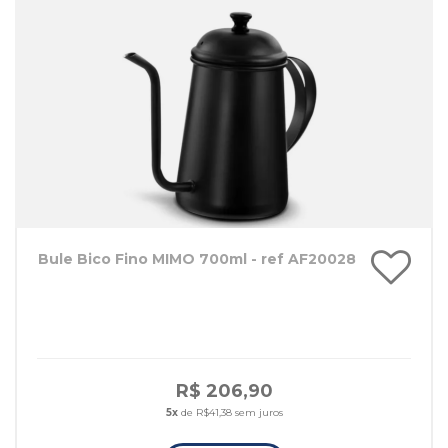
Bule Bico Fino MIMO 700ml - ref AF20028
R$ 206,90
5x
de R$41,38 sem juros