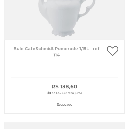
Bule CaféSchmidt Pomerode 1,15L - ref
114
R$ 138,60
5x
de R$27,72 sem juros
Esgotado