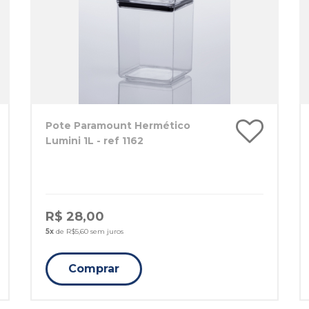
Pote Paramount Hermético
Lumini 1L - ref 1162
R$ 28,00
5x
de R$5,60 sem juros
Comprar