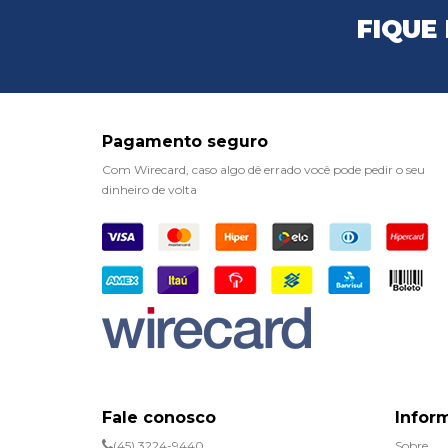
FIQUE
Pagamento seguro
Com Wirecard, caso algo dê errado você pode pedir o seu
dinheiro de volta
Fale conosco
Infor
(45) 3224-9440
Sobre