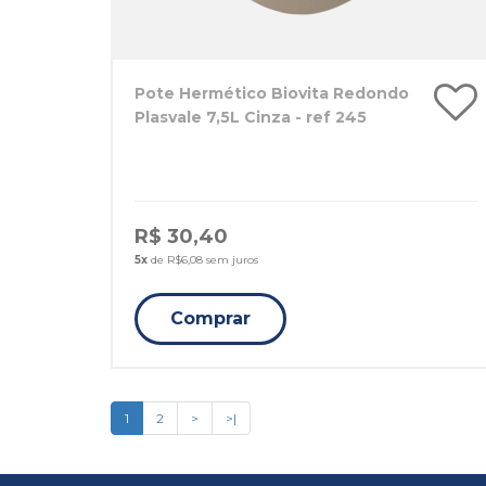
Pote Hermético Biovita Redondo
Plasvale 7,5L Cinza - ref 245
R$ 30,40
5x
de R$6,08 sem juros
Comprar
1
2
>
>|