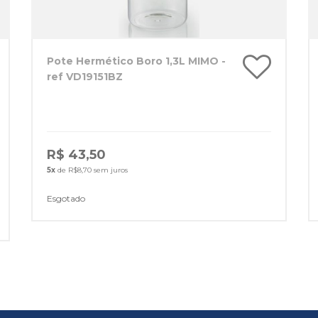
Pote Hermético Boro 1,3L MIMO -
ref VD19151BZ
R$ 43,50
5x
de R$8,70 sem juros
Esgotado