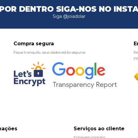
 POR DENTRO
SIGA-NOS NO INST
Siga @joiadolar
Compra segura
E
Fique tranquilo, seus dados estão seguros
Re
P
mações
Serviços ao cliente
Entre em contato