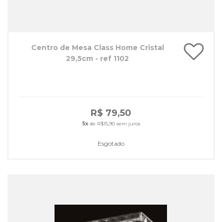
Centro de Mesa Class Home Cristal
29,5cm - ref 1102
R$ 79,50
5x
de R$15,90 sem juros
Esgotado