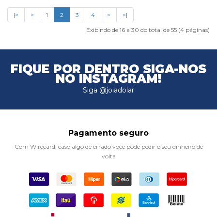
|<
<
1
2
3
4
>
>|
Exibindo de 16 a 30 do total de 55 (4 páginas)
FIQUE POR DENTRO
SIGA-NOS
NO INSTAGRAM!
Siga @joiadolar
Pagamento seguro
Com Wirecard, caso algo dê errado você pode pedir o seu dinheiro de
volta