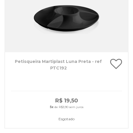
Petisqueira Martiplast Luna Preta - ref
PTC192
R$ 19,50
5x
de R$3,90 sem juros
Esgotado