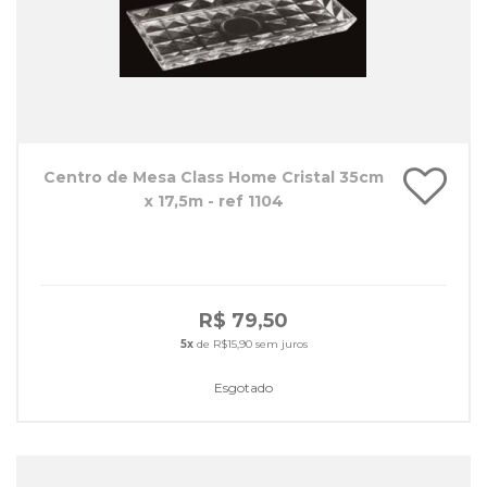
Centro de Mesa Class Home Cristal 35cm
x 17,5m - ref 1104
R$ 79,50
5x
de R$15,90 sem juros
Esgotado