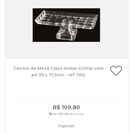
Centro de Mesa Class Home Cristal com
pé 35 x 17,5cm - ref 1102
R$ 109,80
5x
de R$21,96 sem juros
Esgotado