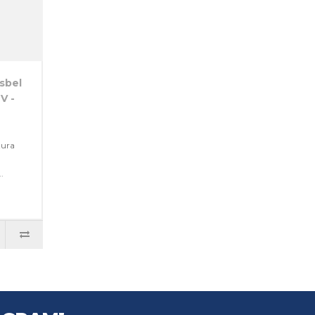
sbel
V -
tura
.