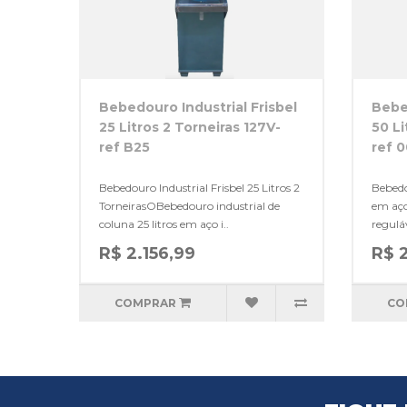
Bebedouro Industrial Frisbel
Bebed
25 Litros 2 Torneiras 127V-
50 Li
ref B25
ref 
Bebedouro Industrial Frisbel 25 Litros 2
Bebedo
TorneirasOBebedouro industrial de
em aço
coluna 25 litros em aço i..
regulá
R$ 2.156,99
R$ 
COMPRAR
CO