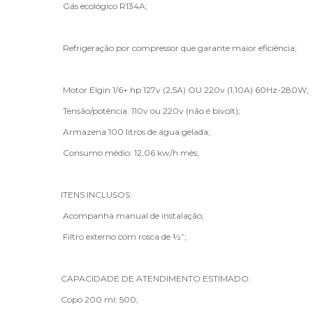
Gás ecológico R134A;
Refrigeração por compressor que garante maior eficiência;
Motor Elgin 1/6+ hp 127v (2,5A) OU 220v (1,10A) 60Hz-280W;
Tensão/potência: 110v ou 220v (não é bivolt);
Armazena 100 litros de água gelada;
Consumo médio: 12,06 kw/h mês;
ITENS INCLUSOS:
Acompanha manual de instalação;
Filtro externo com rosca de ½”;
CAPACIDADE DE ATENDIMENTO ESTIMADO:
Copo 200 ml: 500;