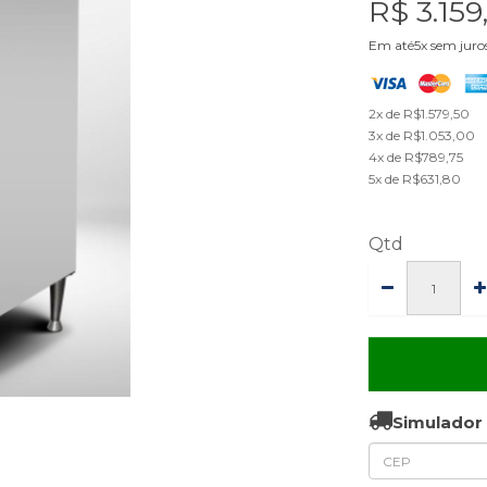
R$ 3.159
Em até5x sem juro
2x de R$1.579,50
3x de R$1.053,00
4x de R$789,75
5x de R$631,80
Qtd
Simulador 