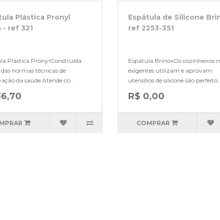
ula Plástica Pronyl
Espátula de Silicone Bri
- ref 321
ref 2253-351
la Plástica PronylConstruída
Espátula BrinoxOs cozinheiros 
 das normas técnicas de
exigentes utilizam e aprovam:
vação da saúde.Atende co..
utensílios de silicone são perfeito.
36,70
R$ 0,00
MPRAR
COMPRAR