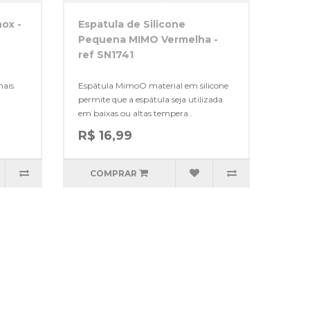
nox -
Espatula de Silicone
Pequena MIMO Vermelha -
ref SN1741
mais
Espátula MimoO material em silicone
permite que a espátula seja utilizada
.
em baixas ou altas tempera..
R$ 16,99
COMPRAR