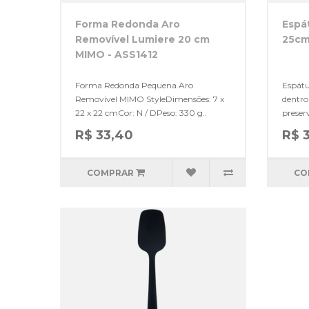
Forma Redonda Aro
Espát
Removível Lumiere 20 cm
25cm 
MIMO - ASS1412
Forma Redonda Pequena Aro
Espátu
Removível MIMO StyleDimensões: 7 x
dentro
22 x 22 cmCor: N / DPeso: 330 g..
preser
R$ 33,40
R$ 
COMPRAR
CO