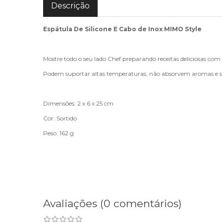
Descrição
Espátula De Silicone E Cabo de Inox MIMO Style
Mostre todo o seu lado Chef preparando receitas deliciosas com 
Podem suportar altas temperaturas, não absorvem aromas e sabor
Dimensões: 2 x 6 x 25 cm
Cor: Sortido
Peso: 162 g
Avaliações (0 comentários)