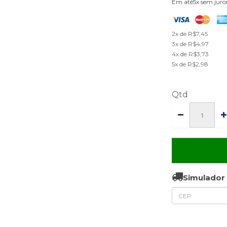
Em até5x sem juro
2x de R$7,45
3x de R$4,97
4x de R$3,73
5x de R$2,98
Qtd
Simulador 