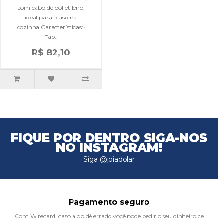
com cabo de polietileno,
ideal para o uso na
cozinha.Características:•
Fab..
R$ 82,10
FIQUE POR DENTRO
SIGA-NOS
NO INSTAGRAM!
Siga @joiadolar
Pagamento seguro
Com Wirecard, caso algo dê errado você pode pedir o seu dinheiro de