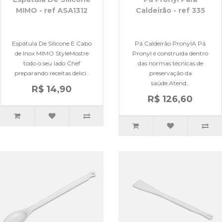
MIMO - ref ASA1312
Caldeirão - ref 335
Espátula De Silicone E Cabo
Pá Caldeirão PronylA Pá
de Inox MIMO StyleMostre
Pronyl é construída dentro
todo o seu lado Chef
das normas técnicas de
preparando receitas delici..
preservação da
saúde.Atend..
R$ 14,90
R$ 126,60