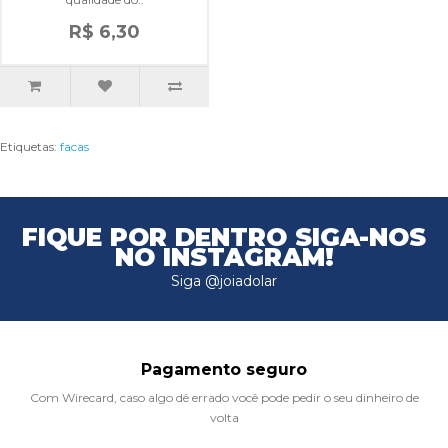
R$ 6,30
Etiquetas:
facas
FIQUE POR DENTRO
SIGA-NOS
NO INSTAGRAM!
Siga @joiadolar
Pagamento seguro
Com Wirecard, caso algo dê errado você pode pedir o seu dinheiro de
volta