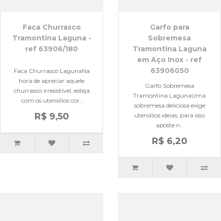
Faca Churrasco
Garfo para
Tramontina Laguna -
Sobremesa
ref 63906/180
Tramontina Laguna
em Aço Inox - ref
63906050
Faca Churrasco LagunaNa
hora de apreciar aquele
Garfo Sobremesa
churrasco irresistível, esteja
Tramontina LagunaUma
com os utensílios cor..
sobremesa deliciosa exige
R$ 9,50
utensílios ideias, para isso
aposte n..
R$ 6,20