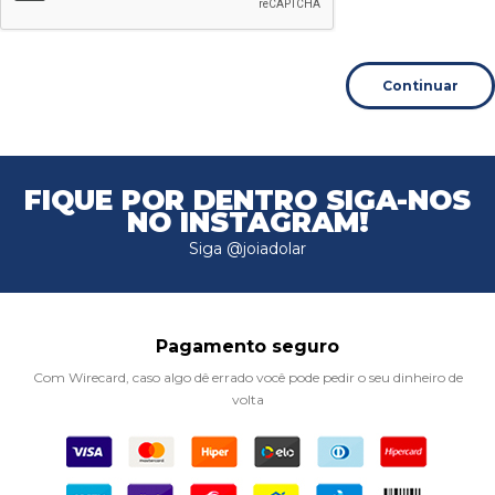
Continuar
FIQUE POR DENTRO
SIGA-NOS
NO INSTAGRAM!
Siga @joiadolar
Pagamento seguro
Com Wirecard, caso algo dê errado você pode pedir o seu dinheiro de
volta