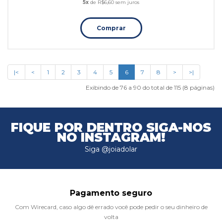
5x
de R$6,60 sem juros
Comprar
|<
<
1
2
3
4
5
6
7
8
>
>|
Exibindo de 76 a 90 do total de 115 (8 páginas)
FIQUE POR DENTRO
SIGA-NOS
NO INSTAGRAM!
Siga @joiadolar
Pagamento seguro
Com Wirecard, caso algo dê errado você pode pedir o seu dinheiro de
volta