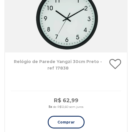
Relógio de Parede Yangzi 30cm Preto -
ref 17838
R$ 62,99
5x
de R$12,60 sem juros
Comprar