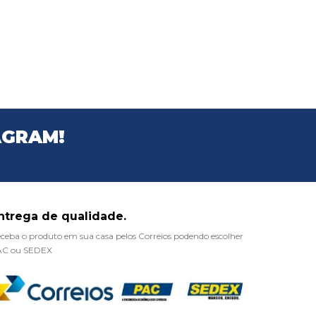
AGRAM!
ntrega de qualidade.
ceba o produto em sua casa pelos Correios podendo escolher
AC ou SEDEX