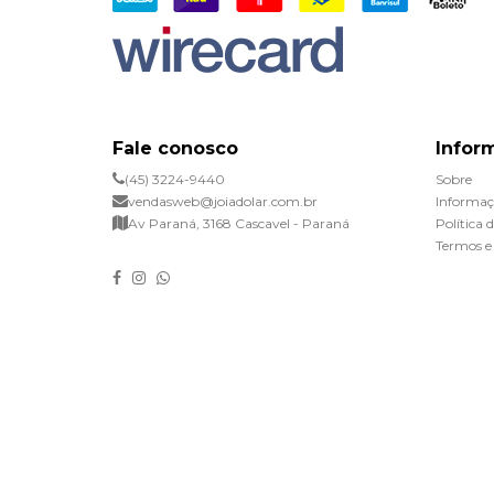
Fale conosco
Infor
(45) 3224-9440
Sobre
vendasweb@joiadolar.com.br
Informaç
Av Paraná, 3168 Cascavel - Paraná
Política 
Termos e