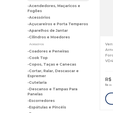
-Acendedores, Maçaricos e
Fogões
-Acessórios
-Açucareiros e Porta Temperos
-Aparelhos de Jantar
-Cilindros e Moedores
Ven
Acessórios
Arno
-Coadores e Peneiras
For
-Cook Top
VD4
-Copos, Taças e Canecas
-Cortar, Ralar, Descascar e
Espremer
R$
-Cutelaria
5x
de 
-Descanso e Tampas Para
Panelas
-Escorredores
-Espátulas e Pincéis