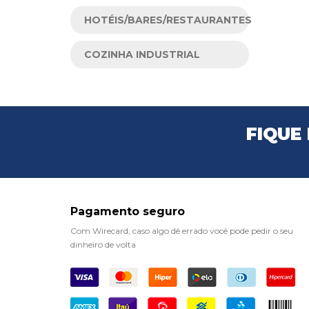
HOTÉIS/BARES/RESTAURANTES
COZINHA INDUSTRIAL
FIQUE
Pagamento seguro
Com Wirecard, caso algo dê errado você pode pedir o seu
dinheiro de volta