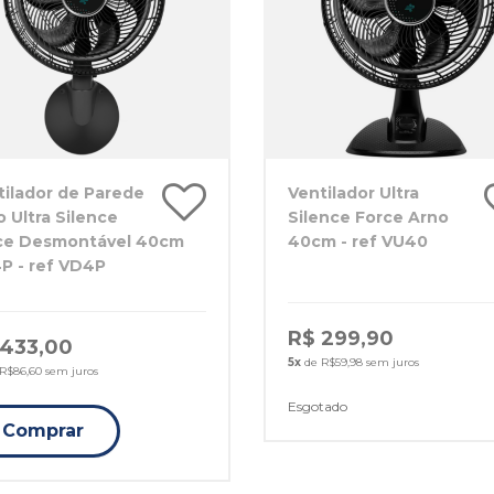
tilador de Parede
Ventilador Ultra
 Ultra Silence
Silence Force Arno
ce Desmontável 40cm
40cm - ref VU40
P - ref VD4P
R$ 299,90
 433,00
5x
de R$59,98 sem juros
R$86,60 sem juros
Esgotado
Comprar