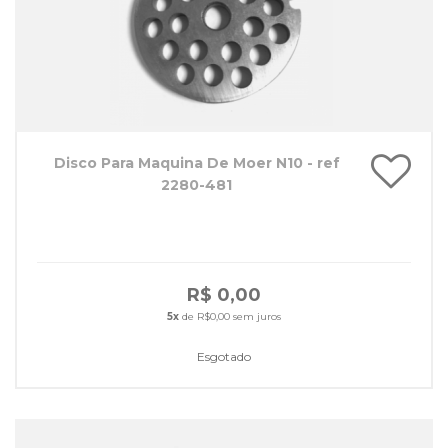
Disco Para Maquina De Moer N10 - ref
2280-481
R$ 0,00
5x
de R$0,00 sem juros
Esgotado