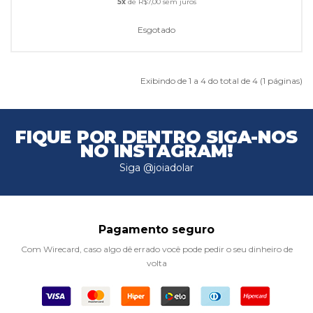
5x
de R$7,00 sem juros
Esgotado
Exibindo de 1 a 4 do total de 4 (1 páginas)
FIQUE POR DENTRO
SIGA-NOS
NO INSTAGRAM!
Siga @joiadolar
Pagamento seguro
Com Wirecard, caso algo dê errado você pode pedir o seu dinheiro de
volta